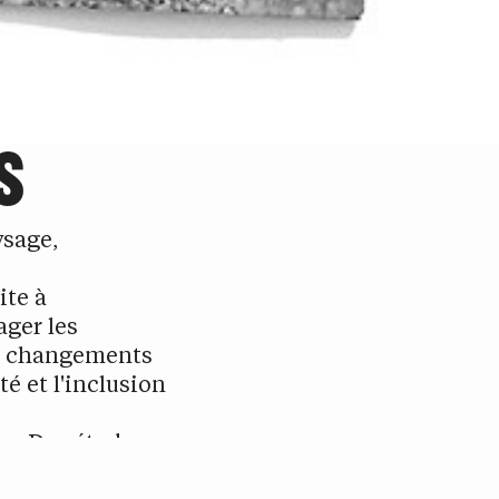
S
ysage,
ite à
ager les
es changements
é et l'inclusion
on. Des études
entions et