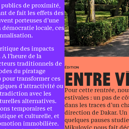
s publics de proximité,
t de fait les effets des
ouvent porteuses d’une
 démocratie locale, ces
onnalisation.
critique des impacts
. A l’heure de la
cteurs traditionnels de
ÉDITION
ENTRE V
codes du piratage
 pour transformer ces
ogiques d’attractivité ou
Pour cette rentrée, no
tradiction avec les
estivales : un pas de c
urelles alternatives.
dans les traces d’un cha
ions temporaires et
direction de Dakar. Un i
tique et culturelle, et
quelques pauses studieus
romotion immobilière.
Mikulovic nous fait déc