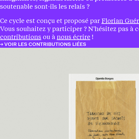
soutenable sont-ils les relais ?
Ce cycle est conçu et proposé par
Florian Guér
Vous souhaitez y participer ? N'hésitez pas à co
contributions
ou à
nous écrire
!
VOIR LES CONTRIBUTIONS LIÉES