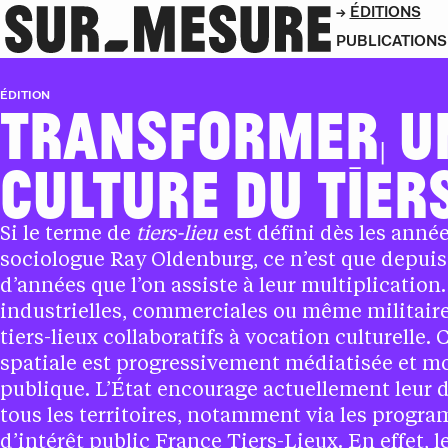
ÉDITIONS
PUBLICATIONS
ÉDITION
TRANSFORMER, U
CULTURE DU TIER
Si le terme de
tiers-lieu
est défini dès les année
sociologue Ray Oldenburg, ce n’est que depui
d’années que l’on assiste à leur multiplication.
industrielles, commerciales ou même militair
tiers-lieux collaboratifs à vocation culturelle. 
spatiale est progressivement médiatisée et mob
publique. L’État encourage actuellement leur
tous les territoires, notamment via les prog
d’intérêt public France Tiers-Lieux. En effet, le