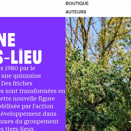
BOUTIQUE
AUTEURS
NE
S‑LIEU
s 1980 par le
s une quinzaine
 Des friches
es sont transformées en
Cette nouvelle figure
ilisée par l’action
 développement dans
rammes du groupement
s tiers-lieux