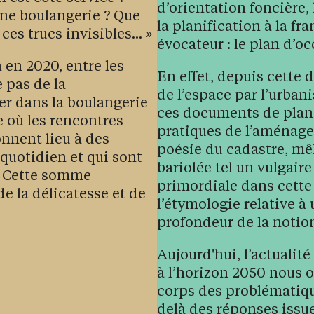
d’orientation foncière, 
’une boulangerie ? Que
la planification à la f
es trucs invisibles... »
évocateur : le plan d’o
 en 2020, entre les
En effet, depuis cette 
e pas de la
de l’espace par l’urban
er dans la boulangerie
ces documents de plan
 où les rencontres
pratiques de l’aménage
onnent lieu à des
poésie du cadastre, mêl
quotidien et qui sont
bariolée tel un vulgair
. Cette somme
primordiale dans cette
de la délicatesse et de
l’étymologie relative à 
profondeur de la notio
Aujourd'hui, l’actualité 
à l’horizon 2050 nous o
corps des problématiqu
delà des réponses issu