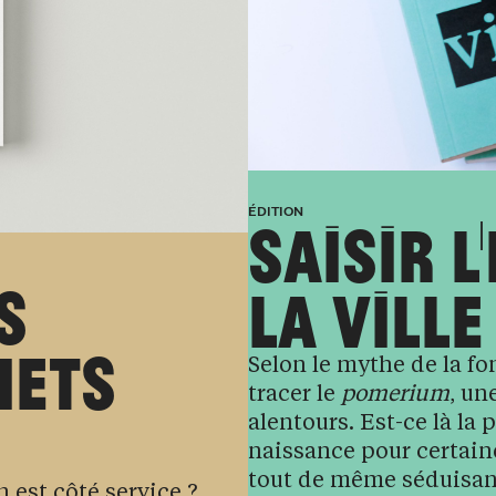
ÉDITION
SAISIR L
S
LA VILLE
HETS
Selon le mythe de la 
tracer le
pomerium
, un
alentours. Est-ce là la 
naissance pour certaine
tout de même séduisant
 est côté service ?