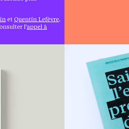
in
et
Quentin Lefèvre
.
nsulter l'
appel à