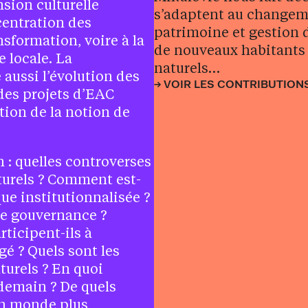
nsion culturelle
s’adaptent au changeme
centration des
patrimoine et gestion de
nsformation, voire à la
de nouveaux habitants 
e locale. La
naturels…
 aussi l’évolution des
VOIR LES CONTRIBUTIONS
 des projets d’EAC
ition de la notion de
 : quelles controverses
turels ? Comment est-
ue institutionnalisée ?
 de gouvernance ?
rticipent-ils à
gé ? Quels sont les
lturels ? En quoi
demain ? De quels
un monde plus