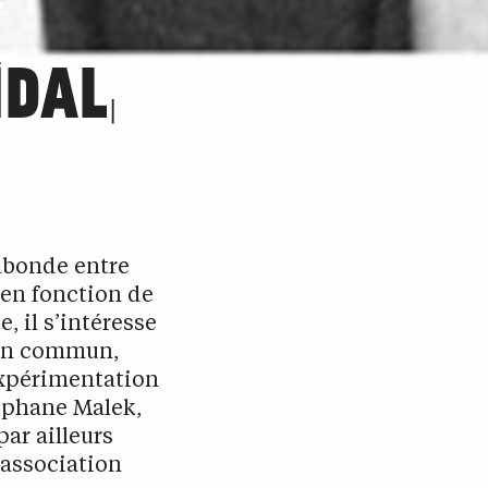
IDAL,
abonde entre
 en fonction de
, il s’intéresse
s en commun,
expérimentation
éphane Malek,
 par ailleurs
’association