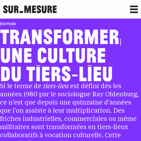
ÉDITION
TRANSFORMER,
UNE CULTURE
DU TIERS‑LIEU
Si le terme de
tiers-lieu
est défini dès les
années 1980 par le sociologue Ray Oldenburg,
ce n’est que depuis une quinzaine d’années
que l’on assiste à leur multiplication. Des
friches industrielles, commerciales ou même
militaires sont transformées en tiers-lieux
collaboratifs à vocation culturelle. Cette